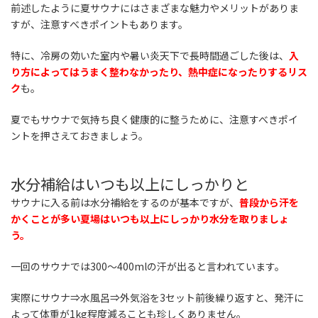
前述したように夏サウナにはさまざまな魅力やメリットがありま
すが、注意すべきポイントもあります。
特に、冷房の効いた室内や暑い炎天下で長時間過ごした後は、
入
り方によってはうまく整わなかったり、熱中症になったりするリス
ク
も。
夏でもサウナで気持ち良く健康的に整うために、注意すべきポイ
ントを押さえておきましょう。
水分補給はいつも以上にしっかりと
サウナに入る前は水分補給をするのが基本ですが、
普段から汗を
かくことが多い夏場はいつも以上にしっかり水分を取りましょ
う。
一回のサウナでは300～400mlの汗が出ると言われています。
実際にサウナ⇒水風呂⇒外気浴を3セット前後繰り返すと、発汗に
よって体重が1kg程度減ることも珍しくありません。