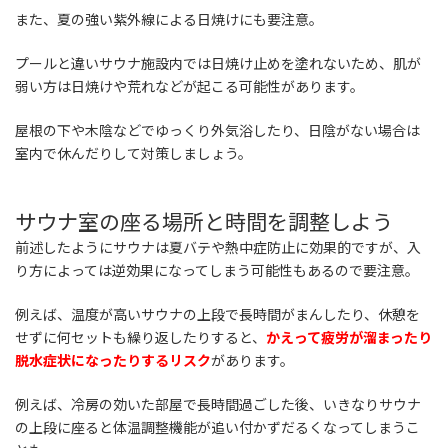
また、夏の強い紫外線による日焼けにも要注意。
プールと違いサウナ施設内では日焼け止めを塗れないため、肌が
弱い方は日焼けや荒れなどが起こる可能性があります。
屋根の下や木陰などでゆっくり外気浴したり、日陰がない場合は
室内で休んだりして対策しましょう。
サウナ室の座る場所と時間を調整しよう
前述したようにサウナは夏バテや熱中症防止に効果的ですが、入
り方によっては逆効果になってしまう可能性もあるので要注意。
例えば、温度が高いサウナの上段で長時間がまんしたり、休憩を
せずに何セットも繰り返したりすると、
かえって疲労が溜まったり
脱水症状になったりするリスク
があります。
例えば、冷房の効いた部屋で長時間過ごした後、いきなりサウナ
の上段に座ると体温調整機能が追い付かずだるくなってしまうこ