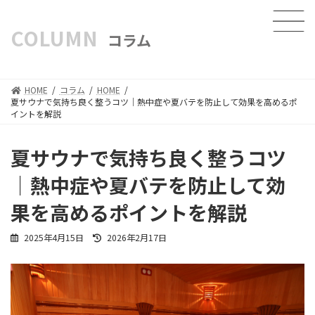
COLUMN
コラム
HOME
コラム
HOME
夏サウナで気持ち良く整うコツ｜熱中症や夏バテを防止して効果を高めるポ
イントを解説
夏サウナで気持ち良く整うコツ
｜熱中症や夏バテを防止して効
果を高めるポイントを解説
最
2025年4月15日
2026年2月17日
終
更
新
日
時
: