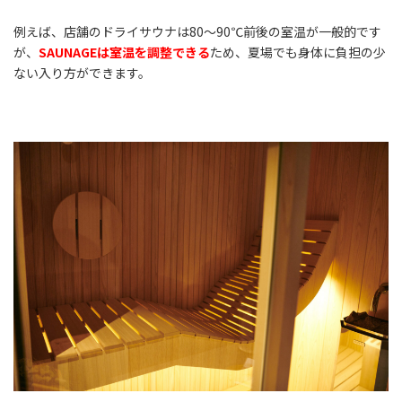
例えば、店舗のドライサウナは80～90℃前後の室温が一般的です
が、
S
AUNAGEは室温を調整できる
ため、夏場でも身体に負担の少
ない入り方ができます。